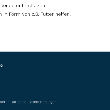
dspende unterstützen.
in Form von z.B. Futter helfen.
26
n
unseren
Datenschutzbestimmungen
.