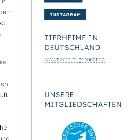
 in
ddeln
INSTAGRAM
oll
e
TIERHEIME IN
DEUTSCHLAND
www.tierheim-gesucht.de
sie
nen
UNSERE
uft
MITGLIEDSCHAFTEN
che
 und