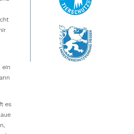
icht
mir
 ein
dann
ft es
laue
n,