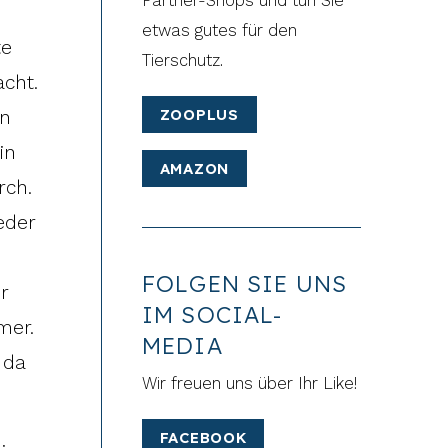
Partner-Shops und tun Sie
etwas gutes für den
te
Tierschutz.
cht.
ZOOPLUS
in
in
AMAZON
rch.
eder
FOLGEN SIE UNS
r
IM SOCIAL-
mer.
MEDIA
 da
Wir freuen uns über Ihr Like!
FACEBOOK