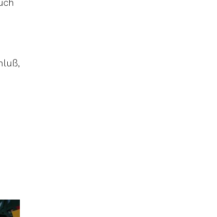
uch
hluß,