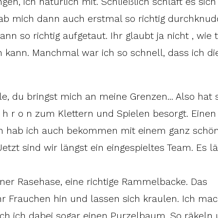
en, ich natürlich mit. Schließlich schläft es sich
e. Hab mich dann auch erstmal so richtig durchknu
n so richtig aufgetaut. Ihr glaubt ja nicht , wie t
 kann. Manchmal war ich so schnell, dass ich di
e, du bringst mich an meine Grenzen... Also hat 
h r o n zum Klettern und Spielen besorgt. Einen
n hab ich auch bekommen mit einem ganz schö
etzt sind wir längst ein eingespieltes Team. Es lä
leiner Rasehase, eine richtige Rammelbacke. Das
hr Frauchen hin und lassen sich kraulen. Ich ma
ich dabei sogar einen Purzelbaum. So räkeln