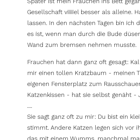
Später ist mein Frauchen ins Bett gegang
Gesellschaft viiiiiel besser als allein
lassen. In den nächsten Tagen bin ich dan
es ist, wenn man durch die Bude düsen
Wand zum bremsen nehmen musste.
Frauchen hat dann ganz oft gesagt: Kall
mir einen tollen Kratzbaum - meinen T 
eigenen Fensterplatz zum Rausschaue
Katzenkissen - hat sie selbst genäht - J
....
Sie sagt ganz oft zu mir: Du bist ein k
stimmt. Andere Katzen legen sich vor i
das mit einem Wumms, manchmal mach 