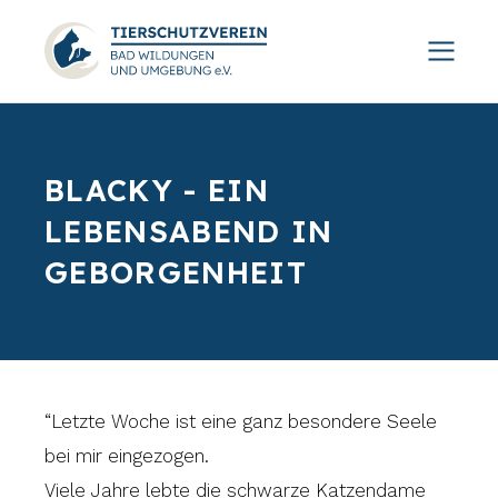
BLACKY - EIN
LEBENSABEND IN
GEBORGENHEIT
“Letzte Woche ist eine ganz besondere Seele
bei mir eingezogen.
Viele Jahre lebte die schwarze Katzendame